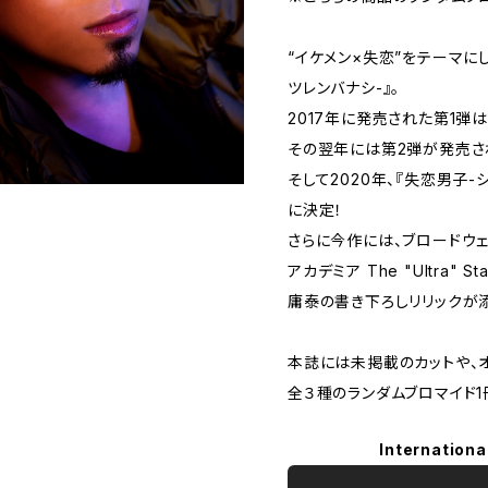
“イケメン×失恋”をテーマに
ツレンバナシ-』。
2017年に発売された第1弾
その翌年には第2弾が発売さ
そして2020年、『失恋男子
に決定！
さらに今作には、ブロードウ
アカデミア The "Ultra"
庸泰の書き下ろしリリックが
本誌には未掲載のカットや、オ
全３種のランダムブロマイド1
Internationa