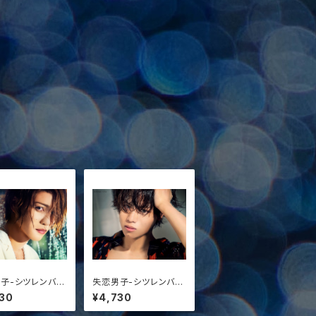
子-シツレンバナ
失恋男子-シツレンバナ
 特典ブロマイド：
シ-3 特典ブロマイド：
30
¥4,730
俊樹
太田将熙