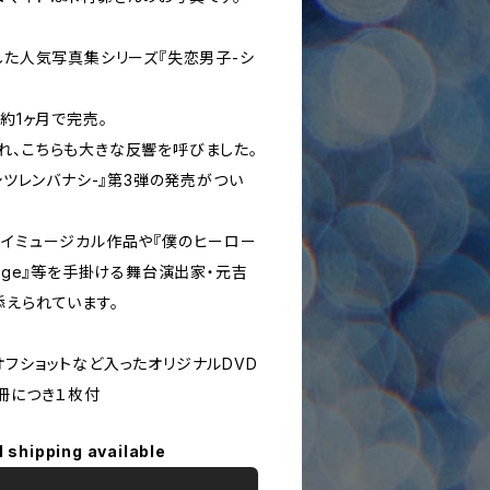
した人気写真集シリーズ『失恋男子-シ
は約1ヶ月で完売。
れ、こちらも大きな反響を呼びました。
-シツレンバナシ-』第3弾の発売がつい
ェイミュージカル作品や『僕のヒーロー
 Stage』等を手掛ける舞台演出家・元吉
添えられています。
フショットなど入ったオリジナルDVD
冊につき１枚付
l shipping available