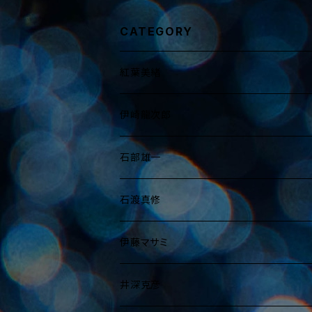
CATEGORY
紅葉美緒
B3～A2
伊崎龍次郎
B4～A3
B3～A2
石部雄一
B5～A4
B4～A3
B3～A2
石渡真修
A5
B5～A4
B4～A3
B3～A2
伊藤マサミ
写真展ブロマイド
A5
B5～A4
B4～A3
B3～A2
井深克彦