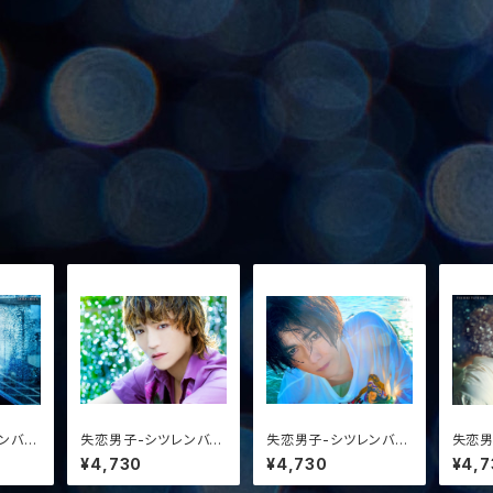
ンバナ
失恋男子-シツレンバナ
失恋男子-シツレンバナ
失恋男
マイド：
シ-3 特典ブロマイド：
シ-3 特典ブロマイド：
シ-3
¥4,730
¥4,730
¥4,7
丘山晴己
yoshi.
立石