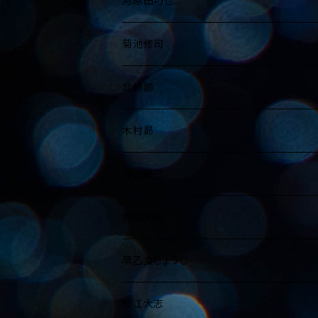
河原田巧也
写真集
写真展ブロマイド
A5
A5
B4～A3
B3～A2
菊池修司
写真集
写真展ブロマイド
写真展ブロマイド
B5～A4
B4～A3
B3～A2
北村諒
写真集
写真集
A5
B5～A4
B4～A3
B3～A2
木村昴
B5～A4
写真展ブロマイド
A5
B5～A4
B4～A3
B3～A2
丘山晴己
写真集
写真展ブロマイド
A5
B5～A4
B4～A3
B3～A2
佐伯大地
写真集
写真展ブロマイド
A5
B5～A4
B4～A3
B3～A2
早乙女じょうじ
写真集
写真展ブロマイド
A5
B5～A4
B4～A3
B3～A2
杉江大志