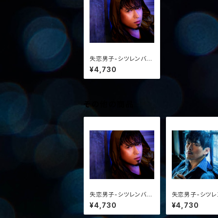
失恋男子-シツレンバナ
シ-3 特典ブロマイド：
¥4,730
木村昴
その他の商品
失恋男子-シツレンバナ
失恋男子-シツレ
シ-3 特典ブロマイド：
シ-3 特典ブロ
¥4,730
¥4,730
木村昴
井俣太良